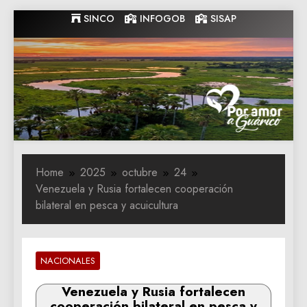
Skip
SINCO
INFOGOB
SISAP
to
content
Gobernacion
Gobernacion de Guarico
de Guarico
Home
2025
octubre
24
Venezuela y Rusia fortalecen cooperación
bilateral en pesca y acuicultura
NACIONALES
Venezuela y Rusia fortalecen
cooperación bilateral en pesca y