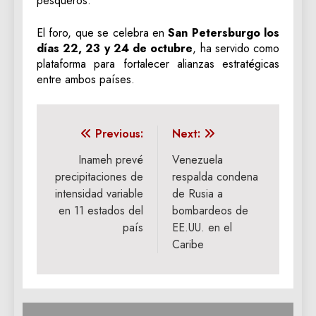
pesqueros.
El foro, que se celebra en
San Petersburgo los
días 22, 23 y 24 de octubre
, ha servido como
plataforma para fortalecer alianzas estratégicas
entre ambos países.
Navegación
Previous:
Next:
de
Inameh prevé
Venezuela
precipitaciones de
respalda condena
entradas
intensidad variable
de Rusia a
en 11 estados del
bombardeos de
país
EE.UU. en el
Caribe