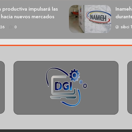
n productiva impulsará las
Inameh
s hacia nuevos mercados
durant
sibci 
026
0