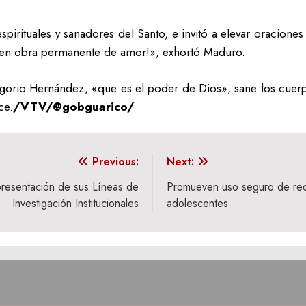
pirituales y sanadores del Santo, e invitó a elevar oracion
e en obra permanente de amor!», exhortó Maduro.
orio Hernández, «que es el poder de Dios», sane los cuerpos 
ce.
/VTV/@gobguarico/
Previous:
Next:
 presentación de sus Líneas de
Promueven uso seguro de rede
Investigación Institucionales
adolescentes