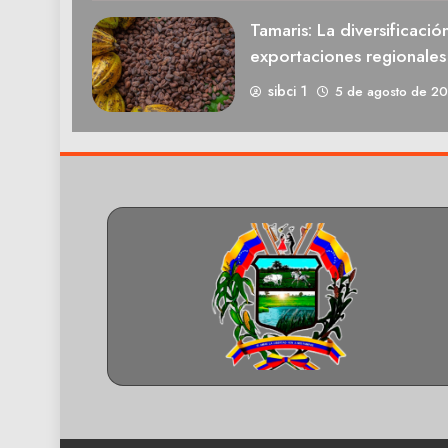
Tamaris: La diversificació
exportaciones regionale
sibci 1
5 de agosto de 2