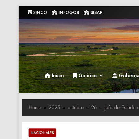
Skip
SINCO
INFOGOB
SISAP
to
content
Gobernacion de Guarico
Gobernacion de Guarico
Inicio
Guárico
Goberna
Home
2025
octubre
26
Jefe de Estado 
NACIONALES