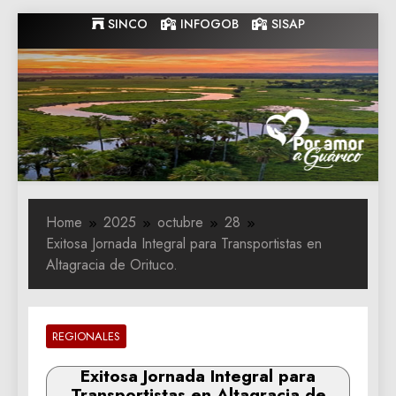
Skip
SINCO
INFOGOB
SISAP
to
content
Gobernacion
Gobernacion de Guarico
de Guarico
Home
2025
octubre
28
Exitosa Jornada Integral para Transportistas en
Altagracia de Orituco.
REGIONALES
Exitosa Jornada Integral para
Transportistas en Altagracia de