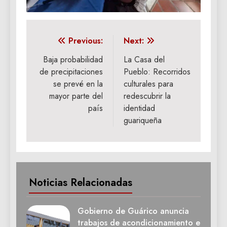
Navegación
Previous:
Next:
de
Baja probabilidad
La Casa del
de precipitaciones
Pueblo: Recorridos
entradas
se prevé en la
culturales para
mayor parte del
redescubrir la
país
identidad
guariqueña
Noticias Relacionadas
Gobierno de Guárico anuncia
trabajos de acondicionamiento e