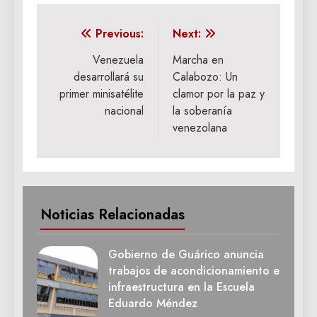
Navegación
Previous:
Next:
de
Venezuela
Marcha en
desarrollará su
Calabozo: Un
entradas
primer minisatélite
clamor por la paz y
nacional
la soberanía
venezolana
Noticias Relacionadas
Gobierno de Guárico anuncia
trabajos de acondicionamiento e
infraestructura en la Escuela
Eduardo Méndez