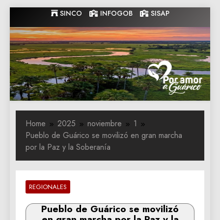
Skip
SINCO
INFOGOB
SISAP
to
content
Gobernacion
Gobernacion de Guarico
de Guarico
Home
2025
noviembre
1
Pueblo de Guárico se movilizó en gran marcha
por la Paz y la Soberanía
REGIONALES
Pueblo de Guárico se movilizó
en gran marcha por la Paz y la