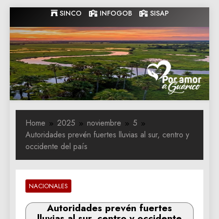
Skip
SINCO
INFOGOB
SISAP
to
content
Gobernacion
Gobernacion de Guarico
de Guarico
Home
2025
noviembre
5
Autoridades prevén fuertes lluvias al sur, centro y
occidente del país
NACIONALES
Autoridades prevén fuertes
lluvias al sur, centro y occidente