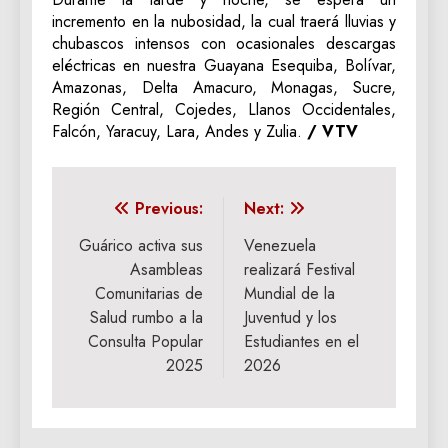
incremento en la nubosidad, la cual traerá lluvias y
chubascos intensos con ocasionales descargas
eléctricas en nuestra Guayana Esequiba, Bolívar,
Amazonas, Delta Amacuro, Monagas, Sucre,
Región Central, Cojedes, Llanos Occidentales,
Falcón, Yaracuy, Lara, Andes y Zulia.
/ VTV
Navegación
Previous:
Next:
de
Guárico activa sus
Venezuela
Asambleas
realizará Festival
entradas
Comunitarias de
Mundial de la
Salud rumbo a la
Juventud y los
Consulta Popular
Estudiantes en el
2025
2026