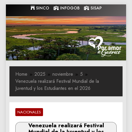
Skip
SINCO
INFOGOB
SISAP
to
content
Gobernacion
Gobernacion de Guarico
de Guarico
Home
2025
noviembre
5
Venezuela realizará Festival Mundial de la
Juventud y los Estudiantes en el 2026
NACIONALES
Venezuela realizará Festival
Mundial de la Juventud y los