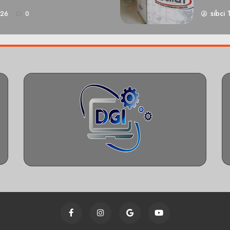
sibci 
026
0