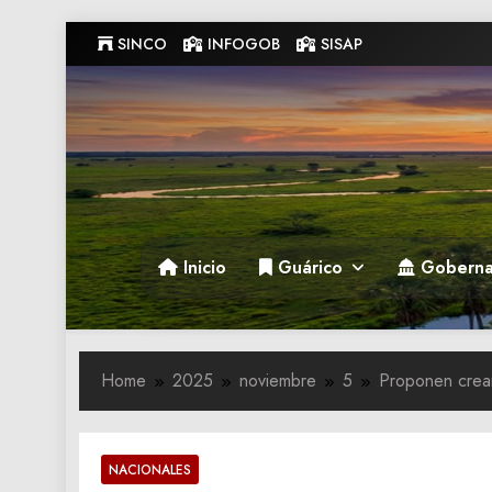
Skip
SINCO
INFOGOB
SISAP
to
content
Gobernacion de Guarico
Gobernacion de Guarico
Inicio
Guárico
Goberna
Home
2025
noviembre
5
Proponen crear
NACIONALES