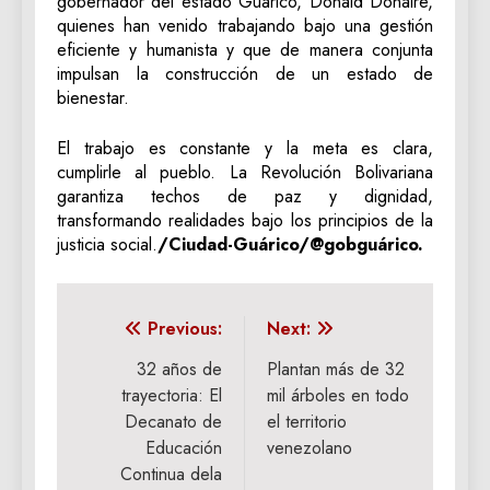
gobernador del estado Guárico, Donald Donaire,
quienes han venido trabajando bajo una gestión
eficiente y humanista y que de manera conjunta
impulsan la construcción de un estado de
bienestar.
El trabajo es constante y la meta es clara,
cumplirle al pueblo. La Revolución Bolivariana
garantiza techos de paz y dignidad,
transformando realidades bajo los principios de la
justicia social.
/Ciudad-Guárico/@gobguárico.
Navegación
Previous:
Next:
de
32 años de
Plantan más de 32
trayectoria: El
mil árboles en todo
entradas
Decanato de
el territorio
Educación
venezolano
Continua dela