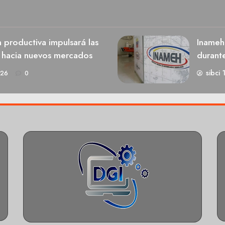
n productiva impulsará las
Inameh
s hacia nuevos mercados
durant
sibci 
026
0