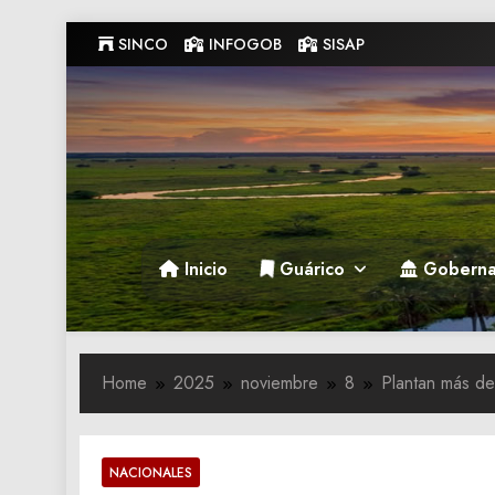
Skip
SINCO
INFOGOB
SISAP
to
content
Gobernacion de Guarico
Gobernacion de Guarico
Inicio
Guárico
Goberna
Home
2025
noviembre
8
Plantan más de 
NACIONALES