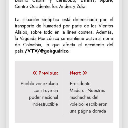
Distrito Capital y Carabobo, Barinas, Apure,
Centro Occidente, los Andes y Zulia.
La situación sinóptica está determinada por el
transporte de humedad por parte de los Vientos
Alisios, sobre todo en la línea costera. Además,
la Vaguada Monzónica se mantiene activa al norte
de Colombia, lo que afecta el occidente del
país.
/VTV/@gobguárico.
Navegación
Previous:
Next:
de
Pueblo venezolano
Presidente
construye un
Maduro: Nuestras
entradas
poder nacional
muchachas del
indestructible
voleibol escribieron
una página dorada