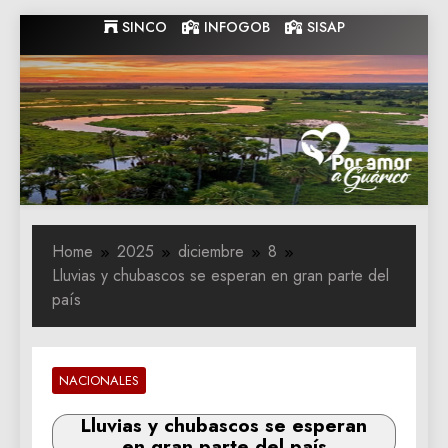
Skip
SINCO
INFOGOB
SISAP
to
content
Gobernacion
Gobernacion de Guarico
de Guarico
Home
2025
diciembre
8
Lluvias y chubascos se esperan en gran parte del
país
NACIONALES
Lluvias y chubascos se esperan
en gran parte del país