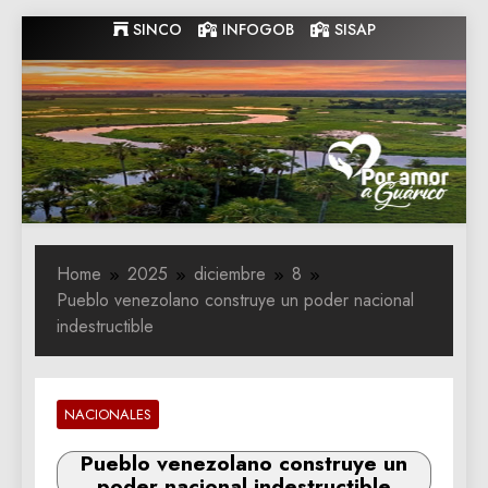
Skip
SINCO
INFOGOB
SISAP
to
content
Gobernacion
Gobernacion de Guarico
de Guarico
Home
2025
diciembre
8
Pueblo venezolano construye un poder nacional
indestructible
NACIONALES
Pueblo venezolano construye un
poder nacional indestructible