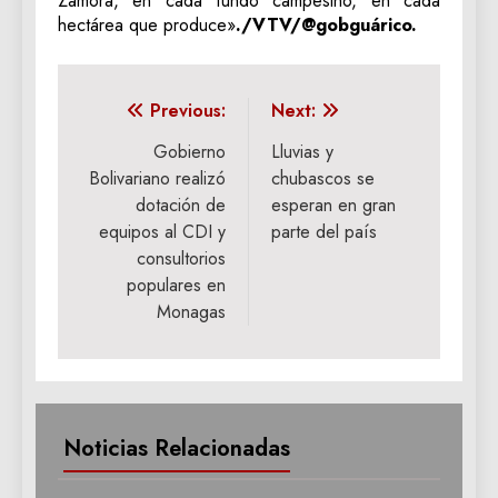
Zamora, en cada fundo campesino, en cada
hectárea que produce»
./VTV/@gobguárico.
Navegación
Previous:
Next:
de
Gobierno
Lluvias y
Bolivariano realizó
chubascos se
entradas
dotación de
esperan en gran
equipos al CDI y
parte del país
consultorios
populares en
Monagas
Noticias Relacionadas