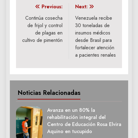
Navegación
Previous:
Next:
de
Continúa cosecha
Venezuela recibe
de frijol y control
30 toneladas de
entradas
de plagas en
insumos médicos
cultivo de pimentón
desde Brasil para
fortalecer atención
a pacientes renales
Noticias Relacionadas
Avanza en un 80% la
rehabilitación integral del
Centro de Educación Rosa Elvira
Aquino en tucupido