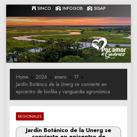
Skip
SINCO
INFOGOB
SISAP
to
content
Gobernacion
Gobernacion de Guarico
de Guarico
Home
2026
enero
17
Jardín Botánico de la Unerg se convierte en
epicentro de biofilia y vanguardia agronómica
REGIONALES
Jardín Botánico de la Unerg se
convierte en epicentro de