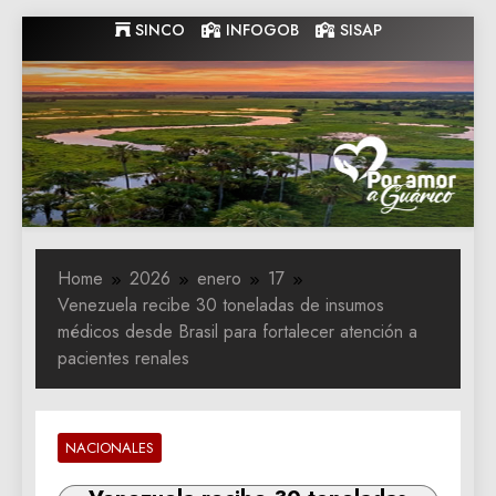
Skip
SINCO
INFOGOB
SISAP
to
content
Gobernacion
Gobernacion de Guarico
de Guarico
Home
2026
enero
17
Venezuela recibe 30 toneladas de insumos
médicos desde Brasil para fortalecer atención a
pacientes renales
NACIONALES