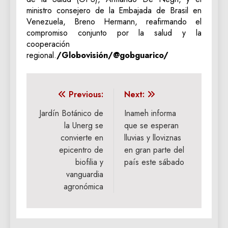
ministro consejero de la Embajada de Brasil en
Venezuela, Breno Hermann, reafirmando el
compromiso conjunto por la salud y la
cooperación
regional.
/Globovisión/@gobguarico/
Navegación
Previous:
Next:
de
Jardín Botánico de
Inameh informa
la Unerg se
que se esperan
entradas
convierte en
lluvias y lloviznas
epicentro de
en gran parte del
biofilia y
país este sábado
vanguardia
agronómica