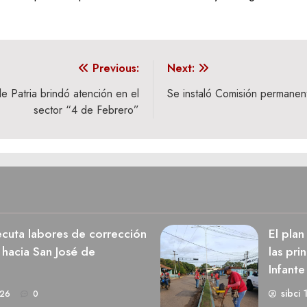
Previous:
Next:
e Patria brindó atención en el
Se instaló Comisión permanen
sector “4 de Febrero”
cuta labores de corrección
El pla
 hacia San José de
las pri
Infante
sibci 
026
0