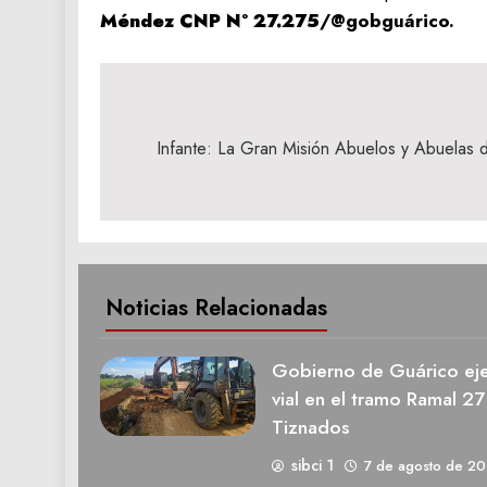
Méndez
CNP N° 27.275
/@gobguárico.
Navegación
de
Infante: La Gran Misión Abuelos y Abuelas d
entradas
Noticias Relacionadas
Gobierno de Guárico eje
vial en el tramo Ramal 27
Tiznados
sibci 1
7 de agosto de 2