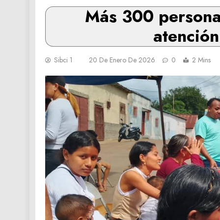
Más 300 persona
atención
Sibci 1
20 De Enero De 2026
0
2 Mins