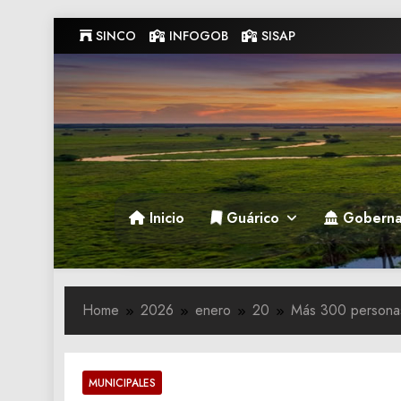
Skip
SINCO
INFOGOB
SISAP
to
content
Gobernacion de Guarico
Gobernacion de Guarico
Inicio
Guárico
Goberna
Home
2026
enero
20
Más 300 personas 
MUNICIPALES