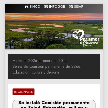
Skip
SINCO
INFOGOB
SISAP
to
content
Gobernacion
Gobernacion de Guarico
de Guarico
Home
2026
enero
20
Se instaló Comisión permanente de Salud,
Educación, cultura y deporte
REGIONALES
Se instaló Comisión permanente
de Salud, Educación, cultura y