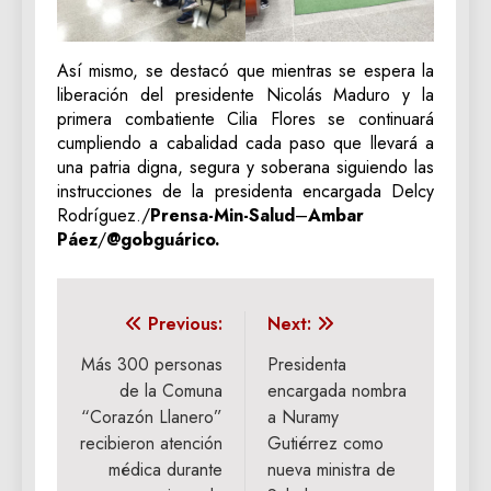
Así mismo, se destacó que mientras se espera la
liberación del presidente Nicolás Maduro y la
primera combatiente Cilia Flores se continuará
cumpliendo a cabalidad cada paso que llevará a
una patria digna, segura y soberana siguiendo las
instrucciones de la presidenta encargada Delcy
Rodríguez./
Prensa-Min-Salud
–
Ambar
Páez
/
@gobguárico.
Navegación
Previous:
Next:
de
Más 300 personas
Presidenta
de la Comuna
encargada nombra
entradas
“Corazón Llanero”
a Nuramy
recibieron atención
Gutiérrez como
médica durante
nueva ministra de