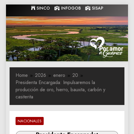
Skip
SINCO
INFOGOB
SISAP
to
content
Gobernacion
Gobernacion de Guarico
de Guarico
Home
2026
enero
20
Presidenta Encargada: Impulsaremos la
producción de oro, hierro, bauxita, carbón y
casiterita
NACIONALES