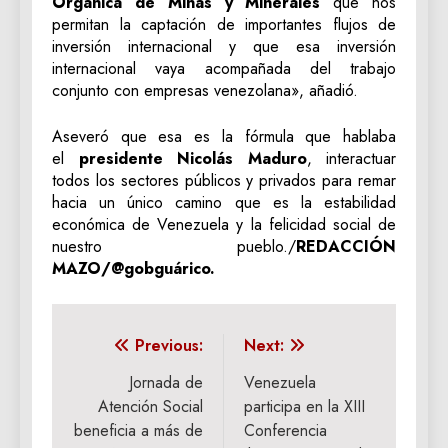
Orgánica de Minas y Minerales
que nos
permitan la captación de importantes flujos de
inversión internacional y que esa inversión
internacional vaya acompañada del trabajo
conjunto con empresas venezolana», añadió.
Aseveró que esa es la fórmula que hablaba
el
presidente Nicolás Maduro
, interactuar
todos los sectores públicos y privados para remar
hacia un único camino que es la estabilidad
económica de Venezuela y la felicidad social de
nuestro pueblo./
REDACCIÓN
MAZO/@gobguárico.
Navegación
Previous:
Next:
de
Jornada de
Venezuela
Atención Social
participa en la XIII
entradas
beneficia a más de
Conferencia