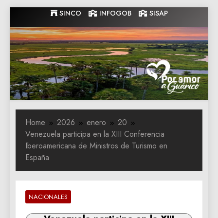
Skip
SINCO
INFOGOB
SISAP
to
content
Gobernacion
Gobernacion de Guarico
de Guarico
Home
2026
enero
20
Venezuela participa en la XIII Conferencia
Iberoamericana de Ministros de Turismo en
España
NACIONALES