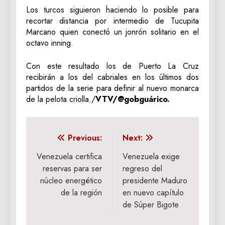
Los turcos siguieron haciendo lo posible para
recortar distancia por intermedio de Tucupita
Marcano quien conectó un jonrón solitario en el
octavo inning.
Con este resultado los de Puerto La Cruz
recibirán a los del cabriales en los últimos dos
partidos de la serie para definir al nuevo monarca
de la pelota criolla./
VTV/@gobguárico.
Navegación
Previous:
Next:
de
Venezuela certifica
Venezuela exige
reservas para ser
regreso del
entradas
núcleo energético
presidente Maduro
de la región
en nuevo capítulo
de Súper Bigote