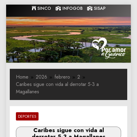
Skip
SINCO
INFOGOB
SISAP
to
content
Gobernacion
Gobernacion de Guarico
de Guarico
Home
2026
febrero
2
Caribes sigue con vida al derrotar 5-3 a
Magallanes
DEPORTES
Caribes sigue con vida al
derrotar 5-3 a Magallanes