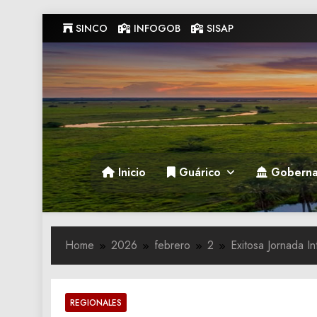
Skip
SINCO
INFOGOB
SISAP
to
content
Gobernacion de Guarico
Gobernacion de Guarico
Inicio
Guárico
Goberna
Home
2026
febrero
2
Exitosa Jornada I
REGIONALES