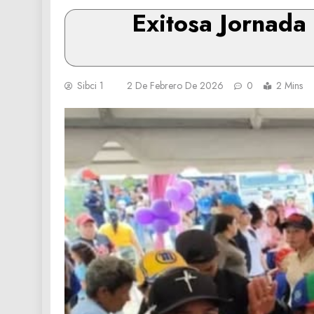
Exitosa Jornada 
Sibci 1
2 De Febrero De 2026
0
2 Mins