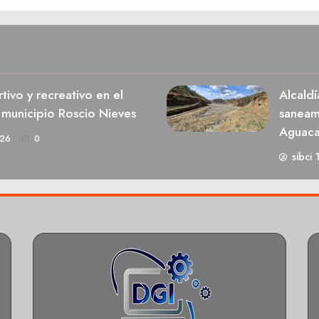
ivo y recreativo en el
Alcaldí
 municipio Roscio Nieves
saneami
Aguaca
026
0
sibci 