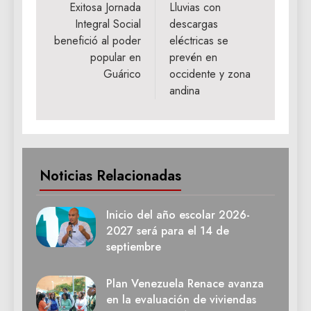
de
Exitosa Jornada
Lluvias con
Integral Social
descargas
entradas
benefició al poder
eléctricas se
popular en
prevén en
Guárico
occidente y zona
andina
Noticias Relacionadas
Inicio del año escolar 2026-
2027 será para el 14 de
septiembre
Plan Venezuela Renace avanza
en la evaluación de viviendas