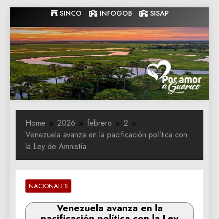
Skip
SINCO
INFOGOB
SISAP
to
content
Gobernacion
Gobernacion de Guarico
de Guarico
Home
2026
febrero
2
Venezuela avanza en la pacificación política con
la Ley de Amnistía
NACIONALES
Venezuela avanza en la
pacificación política con la Ley