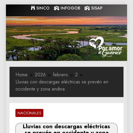
Skip
SINCO
INFOGOB
SISAP
to
content
Gobernacion
Gobernacion de Guarico
de Guarico
Home
2026
febrero
2
Lluvias con descargas eléctricas se prevén en
occidente y zona andina
NACIONALES
Lluvias con descargas eléctricas
se prevén en occidente y zona