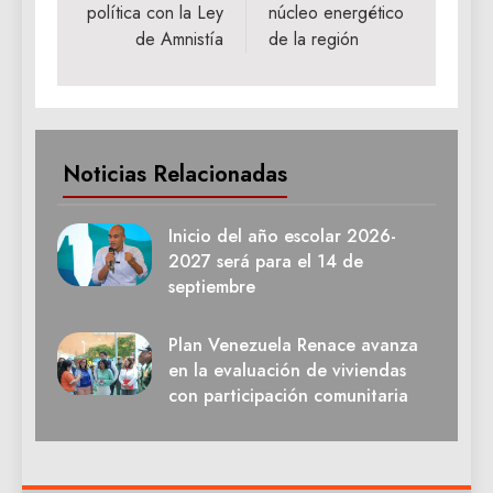
entradas
política con la Ley
núcleo energético
de Amnistía
de la región
Noticias Relacionadas
Inicio del año escolar 2026-
2027 será para el 14 de
septiembre
Plan Venezuela Renace avanza
en la evaluación de viviendas
con participación comunitaria