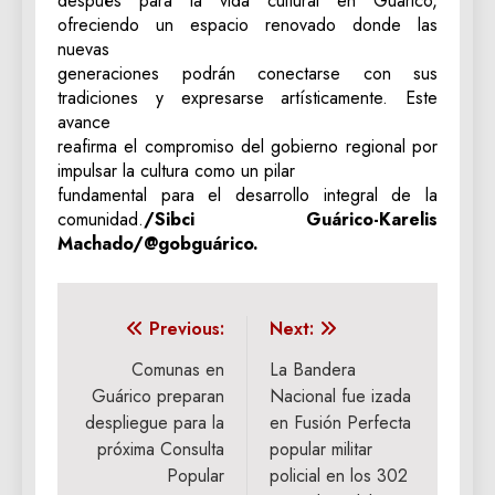
después para la vida cultural en Guárico,
ofreciendo un espacio renovado donde las
nuevas
generaciones podrán conectarse con sus
tradiciones y expresarse artísticamente. Este
avance
reafirma el compromiso del gobierno regional por
impulsar la cultura como un pilar
fundamental para el desarrollo integral de la
comunidad.
/Sibci Guárico-Karelis
Machado/@gobguárico.
Navegación
Previous:
Next:
de
Comunas en
La Bandera
Guárico preparan
Nacional fue izada
entradas
despliegue para la
en Fusión Perfecta
próxima Consulta
popular militar
Popular
policial en los 302