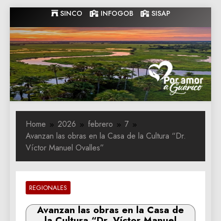
Skip
SINCO
INFOGOB
SISAP
to
content
Gobernacion
Gobernacion de Guarico
de Guarico
Home
2026
febrero
7
Avanzan las obras en la Casa de la Cultura “Dr.
Víctor Manuel Ovalles”
REGIONALES
Avanzan las obras en la Casa de
la Cultura “Dr. Víctor Manuel