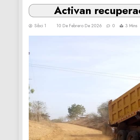
Activan recuperac
Sibci 1
10 De Febrero De 2026
0
3 Mins