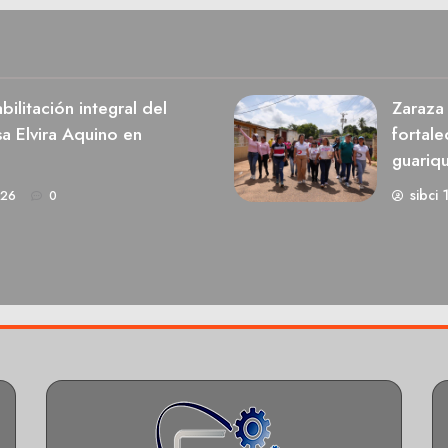
ilitación integral del
Zaraza 
a Elvira Aquino en
fortale
guariq
sibci 
026
0