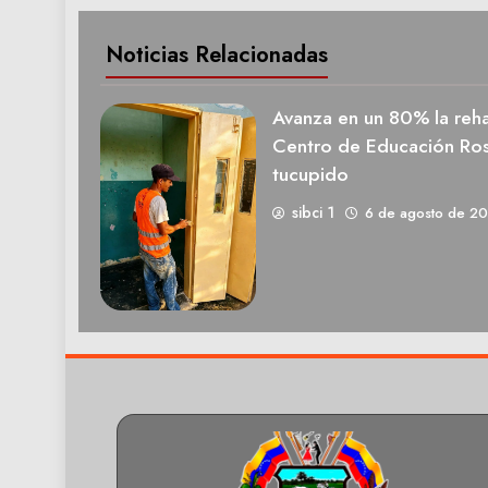
Noticias Relacionadas
Avanza en un 80% la rehab
Centro de Educación Ros
tucupido
sibci 1
6 de agosto de 2