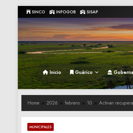
Skip
SINCO
INFOGOB
SISAP
to
content
Gobernacion de Guarico
Gobernacion de Guarico
Inicio
Guárico
Goberna
Home
2026
febrero
10
Activan recupera
MUNICIPALES