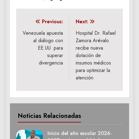
Navegación
Previous:
Next:
de
Venezuela apuesta
Hospital Dr. Rafael
al diálogo con
Zamora Arévalo
entradas
EE.UU. para
recibe nueva
superar
dotación de
divergencia
insumos médicos
para optimizar la
atención
Noticias Relacionadas
Inicio del año escolar 2026-