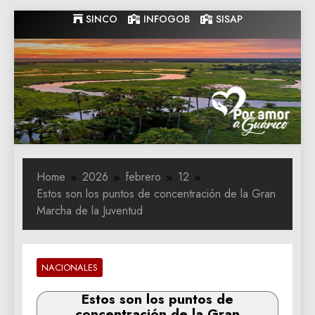
Skip
SINCO
INFOGOB
SISAP
to
content
Gobernacion
Gobernacion de Guarico
de Guarico
Home
2026
febrero
12
Estos son los puntos de concentración de la Gran
Marcha de la Juventud
NACIONALES
Estos son los puntos de
concentración de la Gran