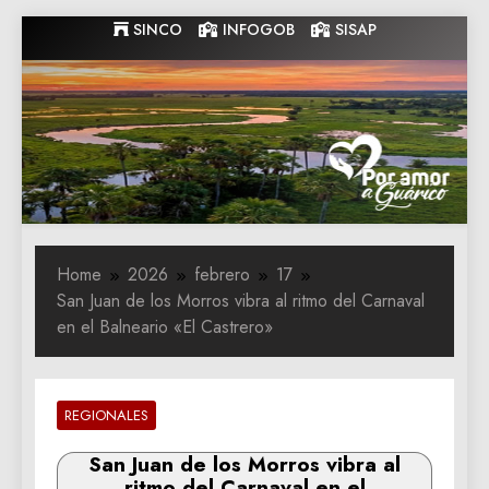
Skip
SINCO
INFOGOB
SISAP
to
content
Gobernacion
Gobernacion de Guarico
de Guarico
Home
2026
febrero
17
‎San Juan de los Morros vibra al ritmo del Carnaval
en el Balneario «El Castrero»
REGIONALES
‎San Juan de los Morros vibra al
ritmo del Carnaval en el