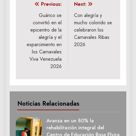
Navegación
Previous:
Next:
de
Guárico se
Con alegría y
convirtió en el
mucho colorido se
entradas
epicentro de la
celebraron los
alegría y el
Carnavales Ribas
esparcimiento en
2026
los Carnavales
Viva Venezuela
2026
Noticias Relacionadas
Avanza en un 80% la
rehabilitación integral del
Centro de Educación Rosa Elvira