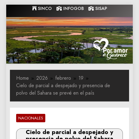
Skip
SINCO
INFOGOB
SISAP
to
content
Gobernacion
Gobernacion de Guarico
de Guarico
Home
2026
febrero
19
Cielo de parcial a despejado y presencia de
polvo del Sahara se prevé en el país
NACIONALES
Cielo de parcial a despejado y
presencia de polvo del Sahara