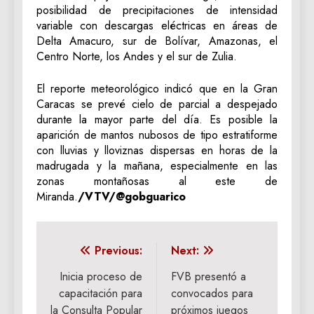
posibilidad de precipitaciones de intensidad
variable con descargas eléctricas en áreas de
Delta Amacuro, sur de Bolívar, Amazonas, el
Centro Norte, los Andes y el sur de Zulia.
El reporte meteorológico indicó que en la Gran
Caracas se prevé cielo de parcial a despejado
durante la mayor parte del día. Es posible la
aparición de mantos nubosos de tipo estratiforme
con lluvias y lloviznas dispersas en horas de la
madrugada y la mañana, especialmente en las
zonas montañosas al este de
Miranda.
/VTV/@gobguarico
Navegación
Previous:
Next:
de
Inicia proceso de
FVB presentó a
capacitación para
convocados para
entradas
la Consulta Popular
próximos juegos