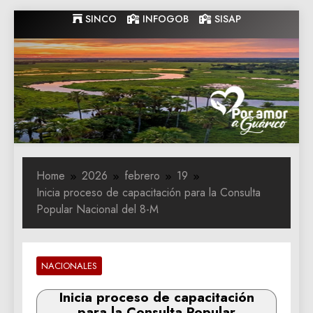
Skip
SINCO
INFOGOB
SISAP
to
content
Gobernacion
Gobernacion de Guarico
de Guarico
Home
2026
febrero
19
Inicia proceso de capacitación para la Consulta
Popular Nacional del 8-M
NACIONALES
Inicia proceso de capacitación
para la Consulta Popular