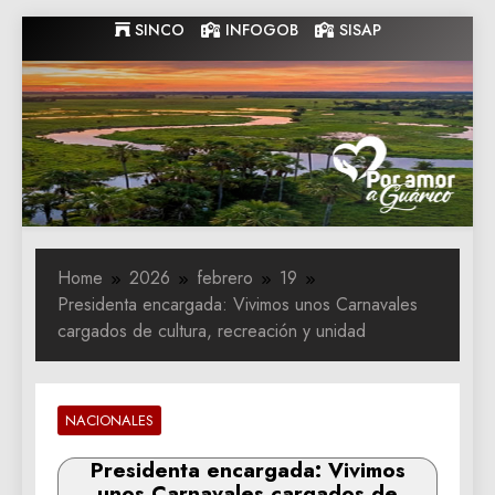
Skip
SINCO
INFOGOB
SISAP
to
content
Gobernacion
Gobernacion de Guarico
de Guarico
Home
2026
febrero
19
Presidenta encargada: Vivimos unos Carnavales
cargados de cultura, recreación y unidad
NACIONALES
Presidenta encargada: Vivimos
unos Carnavales cargados de