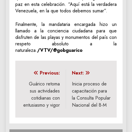
paz en esta celebración. “Aquí está la verdadera
Venezuela, en la que todos debemos sumar”.
Finalmente, la mandataria encargada hizo un
llamado a la conciencia ciudadana para que
disfruten de las playas y monumentos del país con
respeto absoluto a la
naturaleza.
/VTV/@gobguarico
Navegación
Previous:
Next:
de
Guárico retoma
Inicia proceso de
sus actividades
capacitación para
entradas
cotidianas con
la Consulta Popular
entusiasmo y vigor
Nacional del 8-M