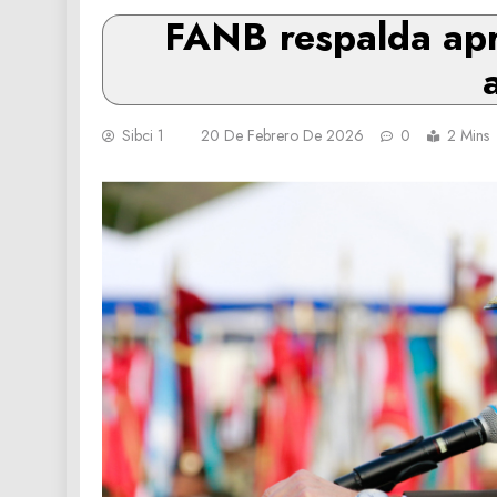
FANB respalda apro
Sibci 1
20 De Febrero De 2026
0
2 Mins