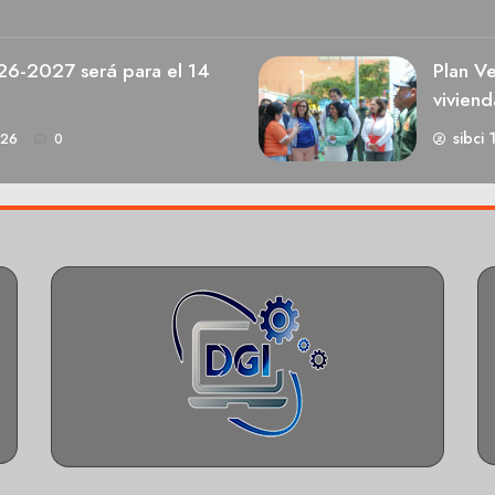
026-2027 será para el 14
Plan V
viviend
sibci 
026
0