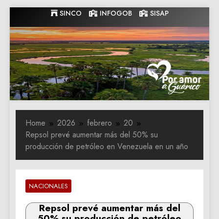
Skip
SINCO
INFOGOB
SISAP
to
content
Gobernacion
Gobernacion de Guarico
de Guarico
Home
2026
febrero
20
Repsol prevé aumentar más del 50% su
producción de petróleo en Venezuela en un año
NACIONALES
Repsol prevé aumentar más del
50% su producción de petróleo