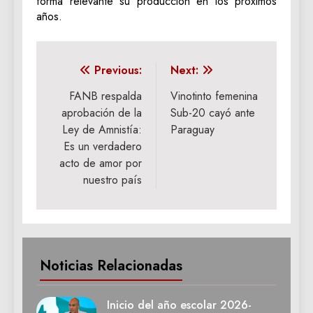
forma relevante su producción en los próximos
años.
Navegación
Previous:
Next:
de
FANB respalda
Vinotinto femenina
aprobación de la
Sub-20 cayó ante
entradas
Ley de Amnistía:
Paraguay
Es un verdadero
acto de amor por
nuestro país
Noticias Relacionadas
Inicio del año escolar 2026-