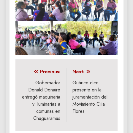
Navegación
Previous:
Next:
de
Gobernador
Guárico dice
Donald Donaire
presente en la
entradas
entregó maquinaria
juramentación del
y luminarias a
Movimiento Cilia
comunas en
Flores
Chaguaramas