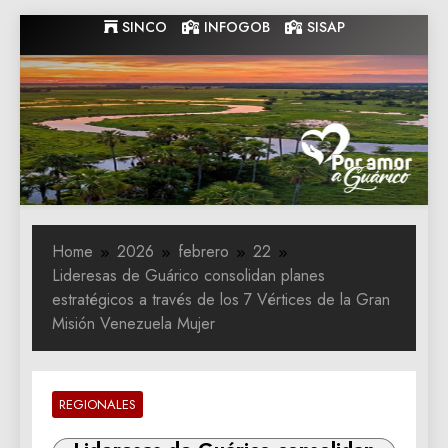
Skip
SINCO
INFOGOB
SISAP
to
content
Gobernacion
Gobernacion de Guarico
de Guarico
Home
2026
febrero
22
Lideresas de Guárico consolidan planes
estratégicos a través de los 7 Vértices de la Gran
Misión Venezuela Mujer
REGIONALES