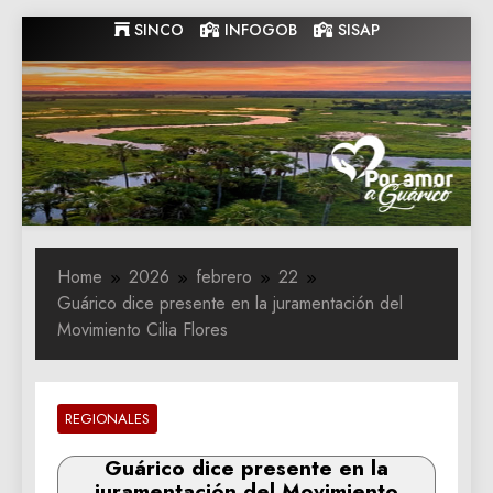
Skip
SINCO
INFOGOB
SISAP
to
content
Gobernacion
Gobernacion de Guarico
de Guarico
Home
2026
febrero
22
Guárico dice presente en la juramentación del
Movimiento Cilia Flores
REGIONALES
Guárico dice presente en la
juramentación del Movimiento