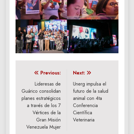
Navegación
Previous:
Next:
de
Lideresas de
Unerg impulsa el
Guárico consolidan
futuro de la salud
entradas
planes estratégicos
animal con 4ta
a través de los 7
Conferencia
Vértices de la
Científica
Gran Misión
Veterinaria
Venezuela Mujer