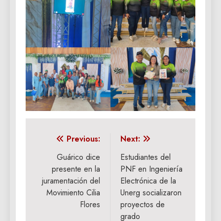
Navegación
Previous:
Next:
de
Guárico dice
Estudiantes del
presente en la
PNF en Ingeniería
entradas
juramentación del
Electrónica de la
Movimiento Cilia
Unerg socializaron
Flores
proyectos de
grado