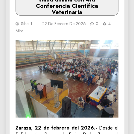
Conferencia Científica
Veterinaria
Sibci 1
22 De Febrero De 2026
0
4
Mins
Zaraza, 22 de febrero del 2026.-
Desde el