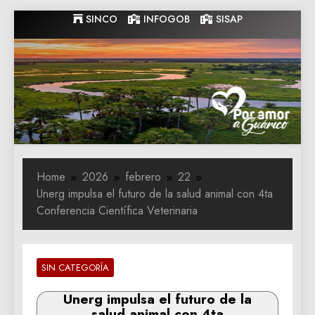
Skip
SINCO
INFOGOB
SISAP
to
content
Gobernacion
Gobernacion de Guarico
de Guarico
Home
2026
febrero
22
Unerg impulsa el futuro de la salud animal con 4ta
Conferencia Científica Veterinaria
SIN CATEGORÍA
Unerg impulsa el futuro de la
salud animal con 4ta