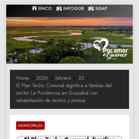
Skip
SINCO
INFOGOB
SISAP
to
content
Gobernacion
Gobernacion de Guarico
de Guarico
Home
2026
febrero
23
El Plan Techo Comunal dignifica a familias del
sector La Ponderosa en Guayabal con
rehabilitación de techos y pintura
MUNICIPALES