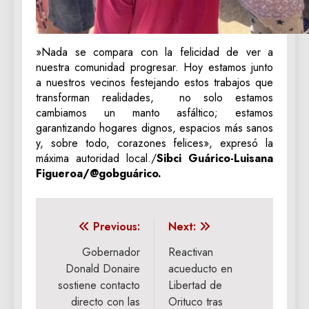
​»Nada se compara con la felicidad de ver a
nuestra comunidad progresar. Hoy estamos junto
a nuestros vecinos festejando estos trabajos que
transforman realidades, no solo estamos
cambiamos un manto asfáltico; estamos
garantizando hogares dignos, espacios más sanos
y, sobre todo, corazones felices», expresó la
máxima autoridad local./
Sibci Guárico-Luisana
Figueroa/@gobguárico.
Navegación
Previous:
Next:
de
Gobernador
Reactivan
Donald Donaire
acueducto en
entradas
sostiene contacto
Libertad de
directo con las
Orituco tras