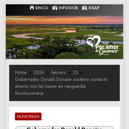
Skip
SINCO
INFOGOB
SISAP
to
content
Gobernacion
Gobernacion de Guarico
de Guarico
Home
2026
febrero
23
Gobernador Donald Donaire sostiene contacto
directo con las bases en vanguardia
Revolucionaria
MUNICIPALES