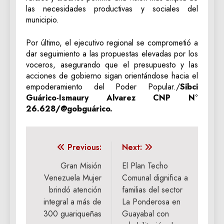
las necesidades productivas y sociales del
municipio.
Por último, el ejecutivo regional se comprometió a
dar seguimiento a las propuestas elevadas por los
voceros, asegurando que el presupuesto y las
acciones de gobierno sigan orientándose hacia el
empoderamiento del Poder Popular./
Sibci
Guárico-Ismaury Alvarez CNP N°
26.628/@gobguárico.
Navegación
Previous:
Next:
de
Gran Misión
El Plan Techo
Venezuela Mujer
Comunal dignifica a
entradas
brindó atención
familias del sector
integral a más de
La Ponderosa en
300 guariqueñas
Guayabal con