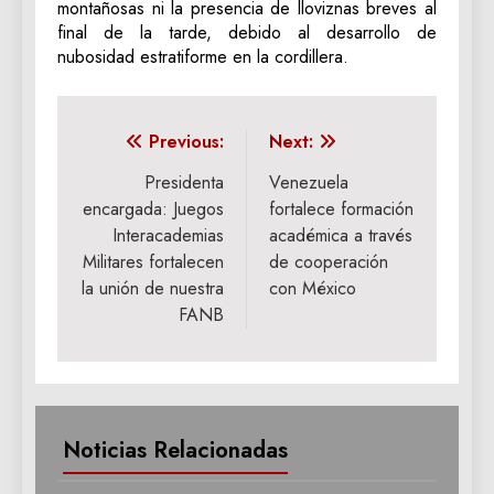
montañosas ni la presencia de lloviznas breves al
final de la tarde, debido al desarrollo de
nubosidad estratiforme en la cordillera.
Navegación
Previous:
Next:
de
Presidenta
Venezuela
encargada: Juegos
fortalece formación
entradas
Interacademias
académica a través
Militares fortalecen
de cooperación
la unión de nuestra
con México
FANB
Noticias Relacionadas