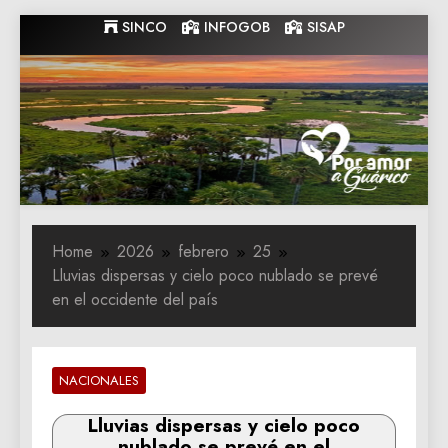
Skip
SINCO
INFOGOB
SISAP
to
content
Gobernacion
Gobernacion de Guarico
de Guarico
Home
2026
febrero
25
Lluvias dispersas y cielo poco nublado se prevé
en el occidente del país
NACIONALES
Lluvias dispersas y cielo poco
nublado se prevé en el