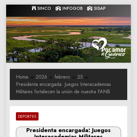
Skip
SINCO
INFOGOB
SISAP
to
content
Gobernacion
Gobernacion de Guarico
de Guarico
Home
2026
febrero
25
Presidenta encargada: Juegos Interacademias
Militares fortalecen la unión de nuestra FANB
DEPORTES
Presidenta encargada: Juegos
Interacademias Militares