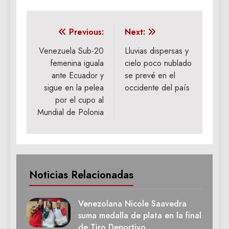
Navegación
Previous:
Next:
de
Venezuela Sub-20
Lluvias dispersas y
femenina iguala
cielo poco nublado
entradas
ante Ecuador y
se prevé en el
sigue en la pelea
occidente del país
por el cupo al
Mundial de Polonia
Noticias Relacionadas
Venezolana Nicole Saavedra
suma medalla de plata en la final
de Tiro Deportivo