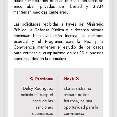
datos suministrados detallan que 217 personas se
encontraban privadas de libertad y 3.934
mantenían medidas cautelares.
Las solicitudes recibidas a través del Ministerio
Público, la Defensa Pública y la defensa privada
continúan bajo evaluación técnica. La comisión
especial y el Programa para la Paz y la
Convivencia mantienen el estudio de los casos
para verificar el cumplimiento de los 13 supuestos
contemplados en la normativa.
Navegación
Previous:
Next:
de
Delcy Rodríguez
«La amnistía no
solicitó a Trump el
ampara delitos
entradas
cese de las
futuros», es una
sanciones
oportunidad para la
económicas
convivencia