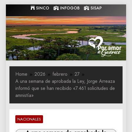
Skip
SINCO
INFOGOB
SISAP
to
content
Gobernacion
Gobernacion de Guarico
de Guarico
Home
2026
febrero
27
A una semana de aprobada la Ley, Jorge Arreaza
informó que se han recibido «7.461 solicitudes de
amnistía»
NACIONALES