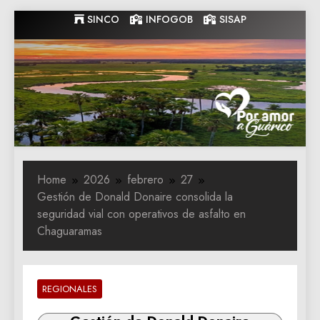
Skip
SINCO
INFOGOB
SISAP
to
content
Gobernacion
Gobernacion de Guarico
de Guarico
Home
2026
febrero
27
Gestión de Donald Donaire consolida la
seguridad vial con operativos de asfalto en
Chaguaramas
REGIONALES