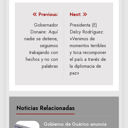
Navegación
Previous:
Next:
de
Gobernador
Presidenta (E)
Donaire: Aquí
Delcy Rodríguez: ​
entradas
nadie se detiene,
»Venimos de
seguimos
momentos terribles
trabajando con
y toca recomponer
hechos y no con
el país a través de
palabras
la diplomacia de
paz»
Noticias Relacionadas
Gobierno de Guárico anuncia