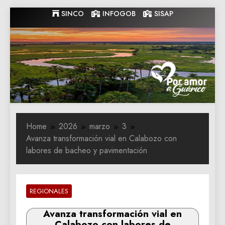
Skip
SINCO
INFOGOB
SISAP
to
content
Gobernacion
Gobernacion de Guarico
de Guarico
Home
2026
marzo
3
Avanza transformación vial en Calabozo con
labores de bacheo y pavimentación
REGIONALES
Avanza transformación vial en
Calabozo con labores de