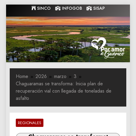
Skip
SINCO
INFOGOB
SISAP
to
content
Gobernacion
Gobernacion de Guarico
de Guarico
Home
2026
marzo
3
Chaguaramas se transforma: Inicia plan de
recuperación vial con llegada de toneladas de
asfalto
REGIONALES