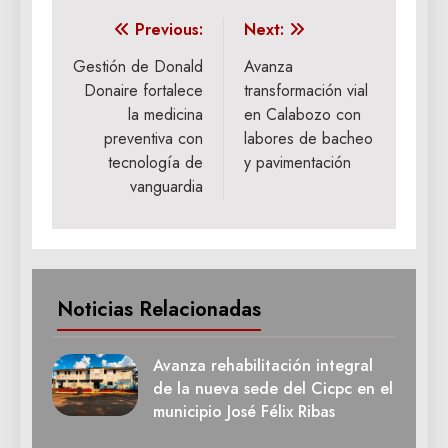
Navegación
Previous:
Next:
de
Gestión de Donald
Avanza
Donaire fortalece
transformación vial
entradas
la medicina
en Calabozo con
preventiva con
labores de bacheo
tecnología de
y pavimentación
vanguardia
Noticias Relacionadas
Avanza rehabilitación integral
de la nueva sede del Cicpc en el
municipio José Félix Ribas