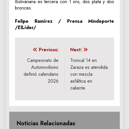
Bolivariana es tercera con 1 oro, dos plata y dos
bronces.
Felipe Ramírez / Prensa Mindeporte
/ElLíder/
Navegación
Previous:
Next:
de
Campeonato de
Troncal 14 en
Automovilismo
Zaraza es atendida
entradas
definió calendario
con mezcla
2026
asfáltica en
caliente
Noticias Relacionadas