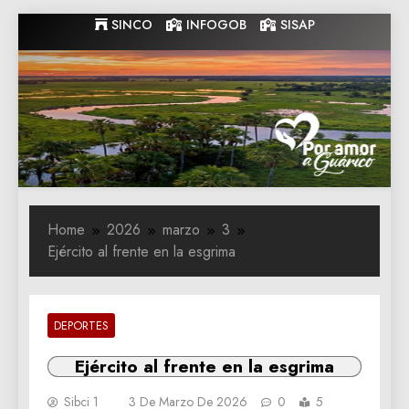
Skip
SINCO
INFOGOB
SISAP
to
content
Gobernacion
Gobernacion de Guarico
de Guarico
Home
2026
marzo
3
Ejército al frente en la esgrima
DEPORTES
Ejército al frente en la esgrima
Sibci 1
3 De Marzo De 2026
0
5