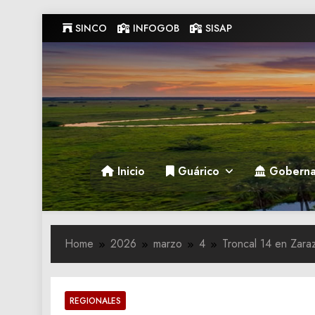
Skip
SINCO
INFOGOB
SISAP
to
content
Gobernacion de Guarico
Gobernacion de Guarico
Inicio
Guárico
Goberna
Home
2026
marzo
4
Troncal 14 en Zaraz
REGIONALES