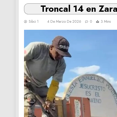
Troncal 14 en Zara
Sibci 1
4 De Marzo De 2026
0
3 Mins