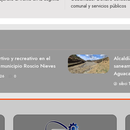
comunal y servicios públicos
ivo y recreativo en el
Alcaldí
 municipio Roscio Nieves
saneami
Aguaca
026
0
sibci 