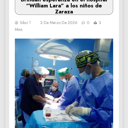
“William Lara” a los niños de
Zaraza
Sibci 1
3 De Marzo De 2026
0
3
Mins