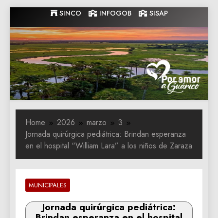
Skip
SINCO
INFOGOB
SISAP
to
content
Gobernacion
Gobernacion de Guarico
de Guarico
Home
2026
marzo
3
Jornada quirúrgica pediátrica: Brindan esperanza
en el hospital “William Lara” a los niños de Zaraza
MUNICIPALES
Jornada quirúrgica pediátrica:
Brindan esperanza en el hospital