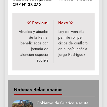
CNP N° 27.275
Navegación
Previous:
Next:
de
Abuelos y abuelas
Ley de Amnistía
de la Patria
permite romper
entradas
beneficiados con
ciclos de conflicto
jornada de
en el país, señala
atención especial
Jorge Rodríguez
auditiva
Noticias Relacionadas
Gobierno de Guárico ejecuta