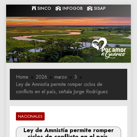
Skip
SINCO
INFOGOB
SISAP
to
content
Gobernacion
Gobernacion de Guarico
de Guarico
Home
2026
marzo
3
Ley de Amnistía permite romper ciclos de
conflicto en el país, señala Jorge Rodríguez
NACIONALES
Ley de Amnistía permite romper
ciclos de conflicto en el país,