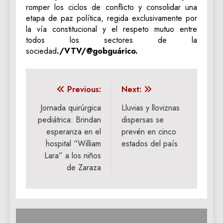
romper los ciclos de conflicto y consolidar una
etapa de paz política, regida exclusivamente por
la vía constitucional y el respeto mutuo entre
todos los sectores de la
sociedad
./VTV/@gobguárico.
Navegación
Previous:
Next:
de
Jornada quirúrgica
Lluvias y lloviznas
pediátrica: Brindan
dispersas se
entradas
esperanza en el
prevén en cinco
hospital “William
estados del país
Lara” a los niños
de Zaraza