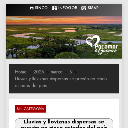
Skip
SINCO
INFOGOB
SISAP
to
content
Gobernacion
Gobernacion de Guarico
de Guarico
Home
2026
marzo
3
Lluvias y lloviznas dispersas se prevén en cinco
estados del país
SIN CATEGORÍA
Lluvias y lloviznas dispersas se
prevén en cinco estados del país