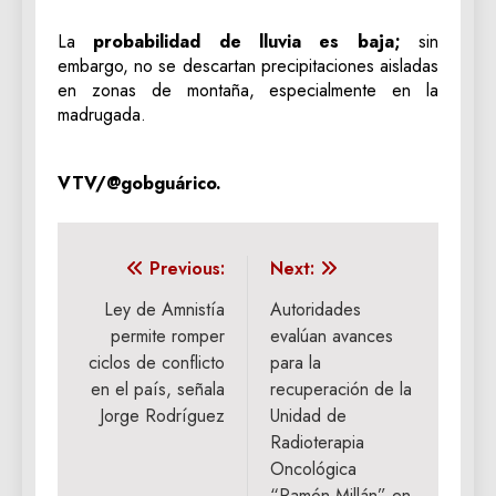
La
probabilidad de lluvia es baja;
sin
embargo, no se descartan precipitaciones aisladas
en zonas de montaña, especialmente en la
madrugada.
VTV/@gobguárico.
Navegación
Previous:
Next:
de
Ley de Amnistía
Autoridades
permite romper
evalúan avances
entradas
ciclos de conflicto
para la
en el país, señala
recuperación de la
Jorge Rodríguez
Unidad de
Radioterapia
Oncológica
“Ramón Millán” en