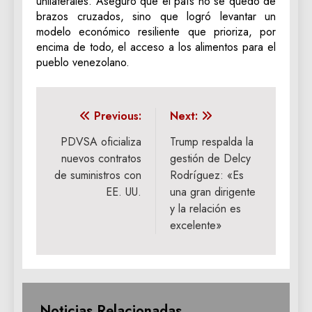
unilaterales. Aseguró que el país no se quedó de
brazos cruzados, sino que logró levantar un
modelo económico resiliente que prioriza, por
encima de todo, el acceso a los alimentos para el
pueblo venezolano.
Navegación
Previous:
Next:
de
PDVSA oficializa
Trump respalda la
nuevos contratos
gestión de Delcy
entradas
de suministros con
Rodríguez: «Es
EE. UU.
una gran dirigente
y la relación es
excelente»
Noticias Relacionadas