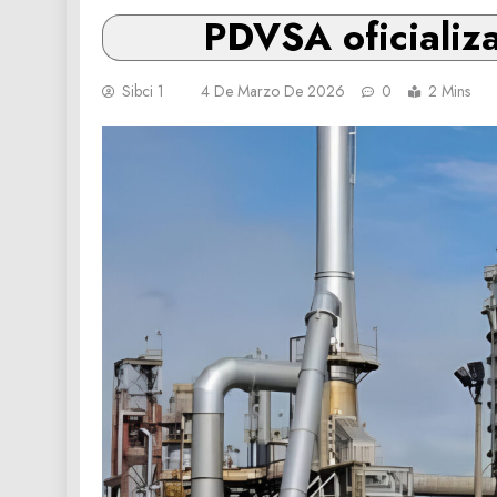
PDVSA oficializa
Sibci 1
4 De Marzo De 2026
0
2 Mins