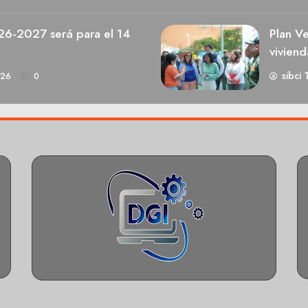
026-2027 será para el 14
Plan V
viviend
sibci 
026
0