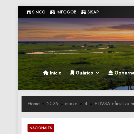
Skip
SINCO
INFOGOB
SISAP
to
content
Gobernacion de Guarico
Gobernacion de Guarico
Inicio
Guárico
Goberna
Home
2026
marzo
4
PDVSA oficializa n
NACIONALES