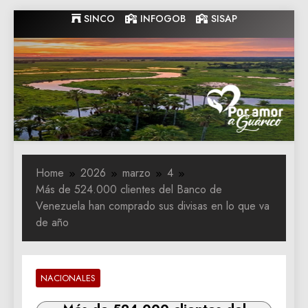
Skip
SINCO
INFOGOB
SISAP
to
content
Gobernacion
Gobernacion de Guarico
de Guarico
Home
2026
marzo
4
Más de 524.000 clientes del Banco de
Venezuela han comprado sus divisas en lo que va
de año
NACIONALES