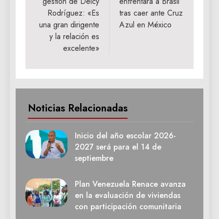
gestión de Delcy
enfrentará a Brasil
entradas
Rodríguez: «Es
tras caer ante Cruz
una gran dirigente
Azul en México
y la relación es
excelente»
Noticias Relacionadas
Inicio del año escolar 2026-
2027 será para el 14 de
septiembre
Plan Venezuela Renace avanza
en la evaluación de viviendas
con participación comunitaria