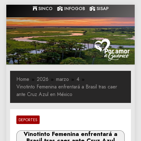
Skip
SINCO
INFOGOB
SISAP
to
content
Gobernacion
Gobernacion de Guarico
de Guarico
Home
2026
marzo
4
Vinotinto Femenina enfrentará a Brasil tras caer
ante Cruz Azul en México
DEPORTES
Vinotinto Femenina enfrentará a
Brasil tras caer ante Cruz Azul