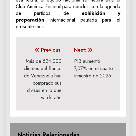
Club América Femenil para concluir con la agenda
de partidos de
exhibición y
preparación
internacional pautada para el
presente mes.
Navegación
Previous:
Next:
de
Más de 524.000
PIB aumentó
clientes del Banco
7,07% en el cuarto
entradas
de Venezuela han
trimestre de 2025
comprado sus
divisas en lo que
va de año
Noticias Relacionadas